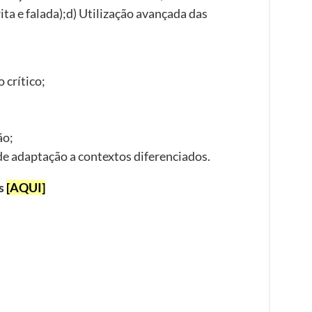
ita e falada);d) Utilização avançada das
 crítico;
ão;
e adaptação a contextos diferenciados.
as
[AQUI]