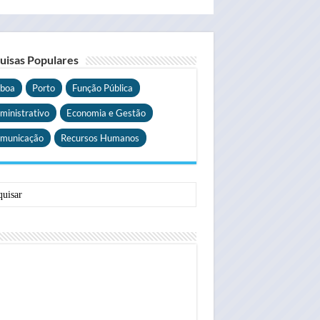
uisas Populares
sboa
Porto
Função Pública
ministrativo
Economia e Gestão
municação
Recursos Humanos