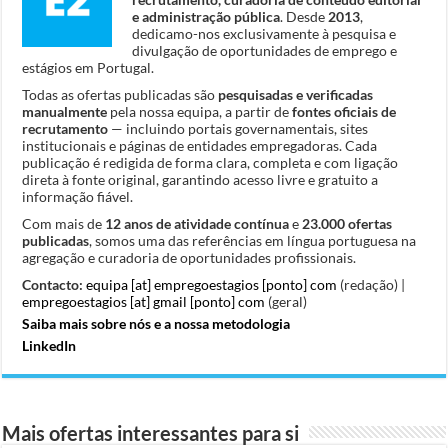
e administração pública
. Desde
2013
,
dedicamo-nos exclusivamente à pesquisa e
divulgação de oportunidades de emprego e
estágios em Portugal.
Todas as ofertas publicadas são
pesquisadas e verificadas
manualmente
pela nossa equipa, a partir de
fontes oficiais de
recrutamento
— incluindo portais governamentais, sites
institucionais e páginas de entidades empregadoras. Cada
publicação é redigida de forma clara, completa e com ligação
direta à fonte original, garantindo acesso livre e gratuito a
informação fiável.
Com mais de
12 anos de atividade contínua
e
23.000 ofertas
publicadas
, somos uma das referências em língua portuguesa na
agregação e curadoria de oportunidades profissionais.
Contacto:
equipa [at] empregoestagios [ponto] com
(redação) |
empregoestagios [at] gmail [ponto] com
(geral)
Saiba mais sobre nós e a nossa metodologia
LinkedIn
Mais ofertas interessantes para si