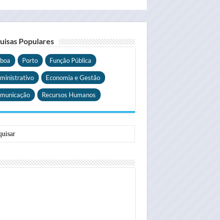
uisas Populares
sboa
Porto
Função Pública
ministrativo
Economia e Gestão
municação
Recursos Humanos