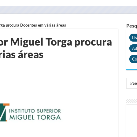
orga procura Docentes em várias áreas
Pesq
or Miguel Torga procura
Li
Ad
ias áreas
Co