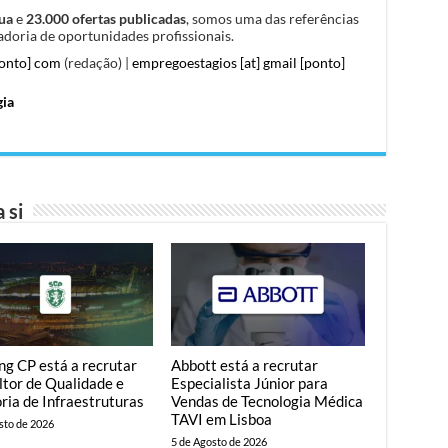
ua
e
23.000 ofertas publicadas
, somos uma das referências
doria de oportunidades profissionais.
ponto] com
(redação) |
empregoestagios [at] gmail [ponto]
gia
 si
ng CP está a recrutar
Abbott está a recrutar
tor de Qualidade e
Especialista Júnior para
ria de Infraestruturas
Vendas de Tecnologia Médica
TAVI em Lisboa
sto de 2026
5 de Agosto de 2026