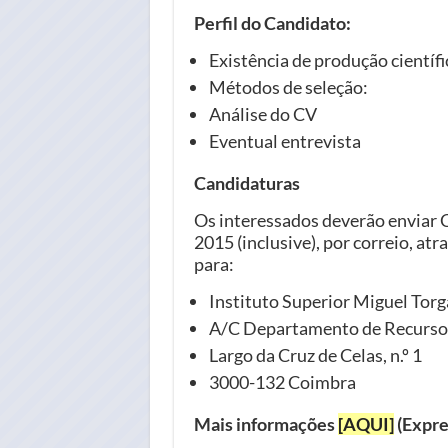
Perfil do Candidato:
Existência de produção científi
Métodos de seleção:
Análise do CV
Eventual entrevista
Candidaturas
Os interessados deverão enviar C
2015 (inclusive), por correio, atr
para:
Instituto Superior Miguel Torg
A/C Departamento de Recurs
Largo da Cruz de Celas, n.º 1
3000-132 Coimbra
Mais informações
[AQUI]
(Expre