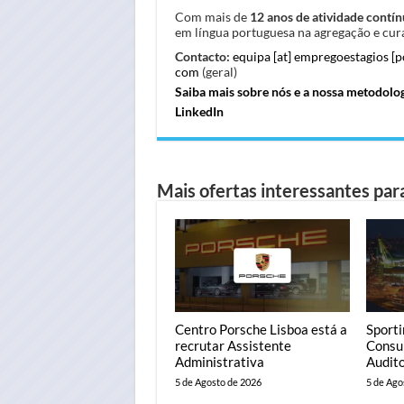
Com mais de
12 anos de atividade contín
em língua portuguesa na agregação e cura
Contacto:
equipa [at] empregoestagios [
com
(geral)
Saiba mais sobre nós e a nossa metodolo
LinkedIn
Mais ofertas interessantes para
Centro Porsche Lisboa está a
Sporti
recrutar Assistente
Consul
Administrativa
Audito
5 de Agosto de 2026
5 de Ago