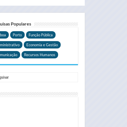
uisas Populares
sboa
Porto
Função Pública
ministrativo
Economia e Gestão
municação
Recursos Humanos