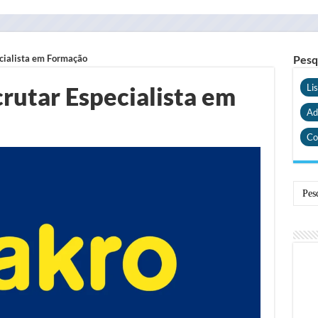
ecialista em Formação
Pesq
rutar Especialista em
Li
Ad
Co