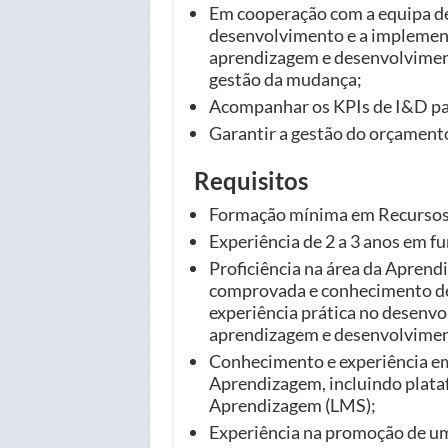
Em cooperação com a equipa d
desenvolvimento e a implement
aprendizagem e desenvolviment
gestão da mudança;
Acompanhar os KPIs de I&D par
Garantir a gestão do orçament
Requisitos
Formação mínima em Recursos 
Experiência de 2 a 3 anos em fu
Proficiência na área da Apren
comprovada e conhecimento de
experiência prática no desenv
aprendizagem e desenvolvimen
Conhecimento e experiência em
Aprendizagem, incluindo plata
Aprendizagem (LMS);
Experiência na promoção de um