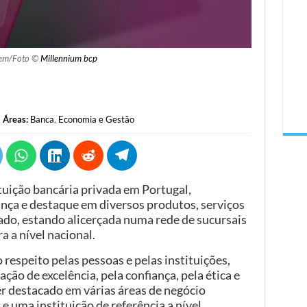
em/Foto ©
Millennium bcp
Áreas:
Banca
,
Economia e Gestão
tuição bancária privada em Portugal,
nça e destaque em diversos produtos, serviços
ado, estando alicerçada numa rede de sucursais
 a nível nacional.
respeito pelas pessoas e pelas instituições,
ção de excelência, pela confiança, pela ética e
er destacado em várias áreas de negócio
e uma instituição de referência a nível