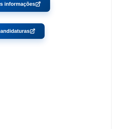
s informações
andidaturas