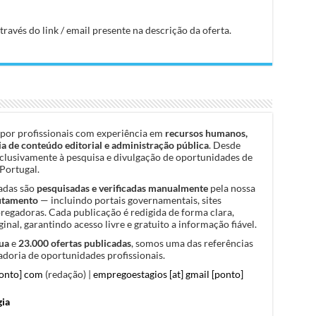
avés do link / email presente na descrição da oferta.
por profissionais com experiência em
recursos humanos,
a de conteúdo editorial e administração pública
. Desde
clusivamente à pesquisa e divulgação de oportunidades de
Portugal.
cadas são
pesquisadas e verificadas manualmente
pela nossa
rutamento
— incluindo portais governamentais, sites
pregadoras. Cada publicação é redigida de forma clara,
inal, garantindo acesso livre e gratuito a informação fiável.
ua
e
23.000 ofertas publicadas
, somos uma das referências
doria de oportunidades profissionais.
ponto] com
(redação) |
empregoestagios [at] gmail [ponto]
gia