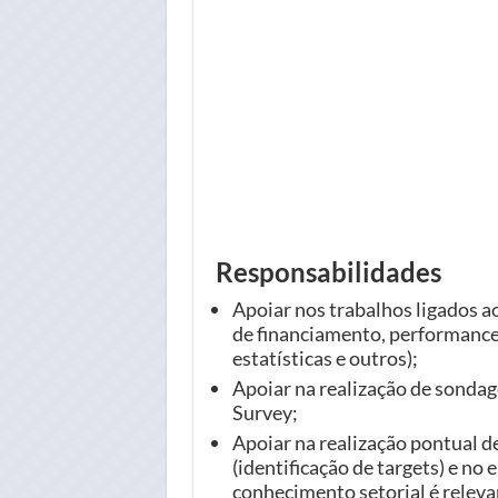
Responsabilidades
Apoiar nos trabalhos ligados 
de financiamento, performance 
estatísticas e outros);
Apoiar na realização de sonda
Survey;
Apoiar na realização pontual d
(identificação de targets) e n
conhecimento setorial é releva