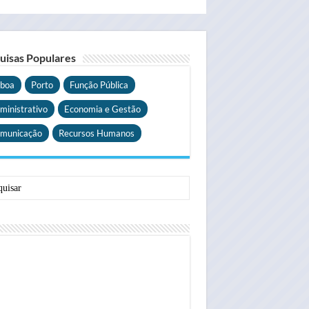
uisas Populares
sboa
Porto
Função Pública
ministrativo
Economia e Gestão
municação
Recursos Humanos