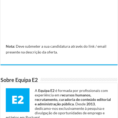
Nota:
Deve submeter a sua candidatura através do link / email
presente na descrição da oferta.
Sobre Equipa E2
A
Equipa E2
é formada por profissionais com
experiência em
recursos humanos,
recrutamento, curadoria de conteúdo editorial
e administração pública
. Desde
2013
,
dedicamo-nos exclusivamente à pesquisa e
divulgação de oportunidades de emprego e
estágios em Portugal.