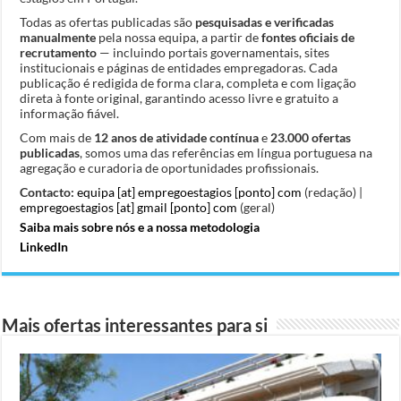
Todas as ofertas publicadas são
pesquisadas e verificadas
manualmente
pela nossa equipa, a partir de
fontes oficiais de
recrutamento
— incluindo portais governamentais, sites
institucionais e páginas de entidades empregadoras. Cada
publicação é redigida de forma clara, completa e com ligação
direta à fonte original, garantindo acesso livre e gratuito a
informação fiável.
Com mais de
12 anos de atividade contínua
e
23.000 ofertas
publicadas
, somos uma das referências em língua portuguesa na
agregação e curadoria de oportunidades profissionais.
Contacto:
equipa [at] empregoestagios [ponto] com
(redação) |
empregoestagios [at] gmail [ponto] com
(geral)
Saiba mais sobre nós e a nossa metodologia
LinkedIn
Mais ofertas interessantes para si