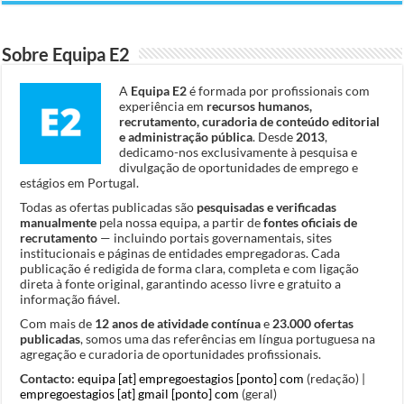
Sobre Equipa E2
A
Equipa E2
é formada por profissionais com
experiência em
recursos humanos,
recrutamento, curadoria de conteúdo editorial
e administração pública
. Desde
2013
,
dedicamo-nos exclusivamente à pesquisa e
divulgação de oportunidades de emprego e
estágios em Portugal.
Todas as ofertas publicadas são
pesquisadas e verificadas
manualmente
pela nossa equipa, a partir de
fontes oficiais de
recrutamento
— incluindo portais governamentais, sites
institucionais e páginas de entidades empregadoras. Cada
publicação é redigida de forma clara, completa e com ligação
direta à fonte original, garantindo acesso livre e gratuito a
informação fiável.
Com mais de
12 anos de atividade contínua
e
23.000 ofertas
publicadas
, somos uma das referências em língua portuguesa na
agregação e curadoria de oportunidades profissionais.
Contacto:
equipa [at] empregoestagios [ponto] com
(redação) |
empregoestagios [at] gmail [ponto] com
(geral)