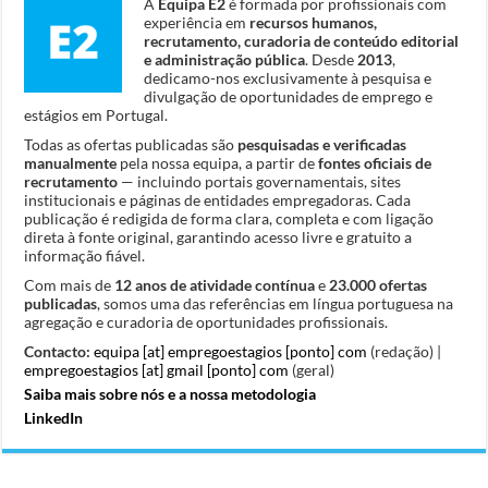
A
Equipa E2
é formada por profissionais com
experiência em
recursos humanos,
recrutamento, curadoria de conteúdo editorial
e administração pública
. Desde
2013
,
dedicamo-nos exclusivamente à pesquisa e
divulgação de oportunidades de emprego e
estágios em Portugal.
Todas as ofertas publicadas são
pesquisadas e verificadas
manualmente
pela nossa equipa, a partir de
fontes oficiais de
recrutamento
— incluindo portais governamentais, sites
institucionais e páginas de entidades empregadoras. Cada
publicação é redigida de forma clara, completa e com ligação
direta à fonte original, garantindo acesso livre e gratuito a
informação fiável.
Com mais de
12 anos de atividade contínua
e
23.000 ofertas
publicadas
, somos uma das referências em língua portuguesa na
agregação e curadoria de oportunidades profissionais.
Contacto:
equipa [at] empregoestagios [ponto] com
(redação) |
empregoestagios [at] gmail [ponto] com
(geral)
Saiba mais sobre nós e a nossa metodologia
LinkedIn