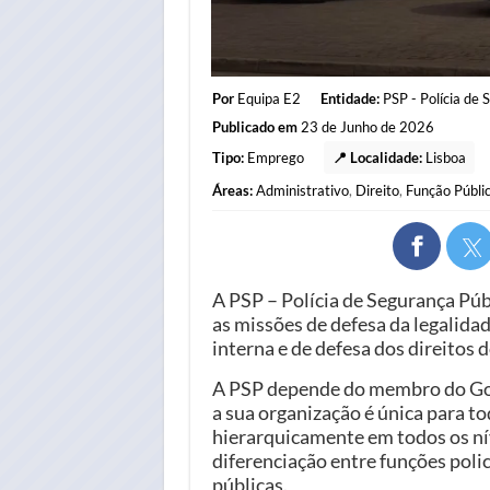
Por
Equipa E2
Entidade:
PSP - Polícia de 
Publicado em
23 de Junho de 2026
Tipo:
Emprego
📍 Localidade:
Lisboa
Áreas:
Administrativo
,
Direito
,
Função Públi
A PSP – Polícia de Segurança Púb
as missões de defesa da legalida
interna e de defesa dos direitos 
A PSP depende do membro do Gov
a sua organização é única para to
hierarquicamente em todos os nív
diferenciação entre funções polic
públicas.