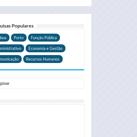
uisas Populares
sboa
Porto
Função Pública
ministrativo
Economia e Gestão
municação
Recursos Humanos