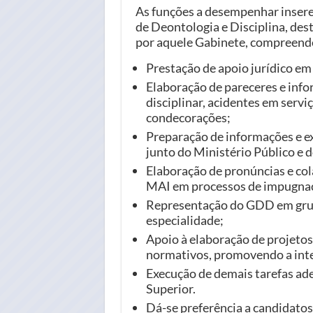
As funções a desempenhar inser
de Deontologia e Disciplina, des
por aquele Gabinete, compreen
Prestação de apoio jurídico e
Elaboração de pareceres e inf
disciplinar, acidentes em servi
condecorações;
Preparação de informações e 
junto do Ministério Público e d
Elaboração de pronúncias e col
MAI em processos de impugna
Representação do GDD em grupo
especialidade;
Apoio à elaboração de projetos
normativos, promovendo a inte
Execução de demais tarefas ade
Superior.
Dá-se preferência a candidatos 