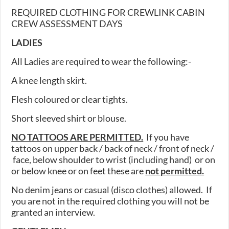
REQUIRED CLOTHING FOR CREWLINK CABIN
CREW ASSESSMENT DAYS
LADIES
All Ladies are required to wear the following:-
A knee length skirt.
Flesh coloured or clear tights.
Short sleeved shirt or blouse.
NO TATTOOS ARE PERMITTED.
If you have
tattoos on upper back / back of neck / front of neck /
face, below shoulder to wrist (including hand) or on
or below knee or on feet these are
not permitted.
No denim jeans or casual (disco clothes) allowed. If
you are not in the required clothing you will not be
granted an interview.