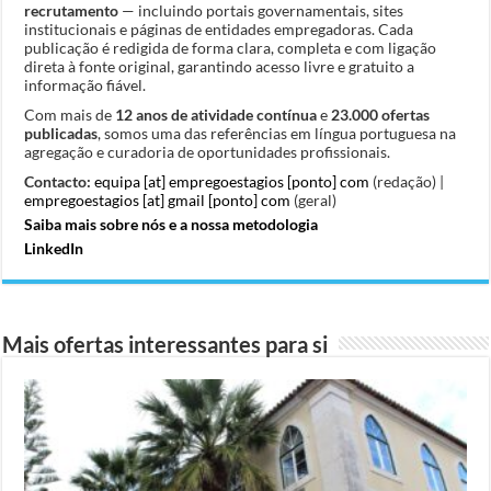
recrutamento
— incluindo portais governamentais, sites
institucionais e páginas de entidades empregadoras. Cada
publicação é redigida de forma clara, completa e com ligação
direta à fonte original, garantindo acesso livre e gratuito a
informação fiável.
Com mais de
12 anos de atividade contínua
e
23.000 ofertas
publicadas
, somos uma das referências em língua portuguesa na
agregação e curadoria de oportunidades profissionais.
Contacto:
equipa [at] empregoestagios [ponto] com
(redação) |
empregoestagios [at] gmail [ponto] com
(geral)
Saiba mais sobre nós e a nossa metodologia
LinkedIn
Mais ofertas interessantes para si