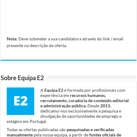
Nota:
Deve submeter a sua candidatura através do link / email
presente na descrição da oferta.
Sobre Equipa E2
A
Equipa E2
é formada por profissionais com
experiência em
recursos humanos,
recrutamento, curadoria de conteúdo editorial
e administração pública
. Desde
2013
,
dedicamo-nos exclusivamente à pesquisa e
divulgação de oportunidades de emprego e
estágios em Portugal.
Todas as ofertas publicadas são
pesquisadas e verificadas
manualmente
pela nossa equipa, a partir de
fontes oficiais de