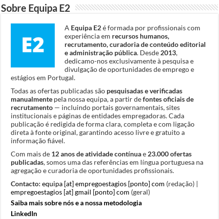
Sobre Equipa E2
A
Equipa E2
é formada por profissionais com
experiência em
recursos humanos,
recrutamento, curadoria de conteúdo editorial
e administração pública
. Desde
2013
,
dedicamo-nos exclusivamente à pesquisa e
divulgação de oportunidades de emprego e
estágios em Portugal.
Todas as ofertas publicadas são
pesquisadas e verificadas
manualmente
pela nossa equipa, a partir de
fontes oficiais de
recrutamento
— incluindo portais governamentais, sites
institucionais e páginas de entidades empregadoras. Cada
publicação é redigida de forma clara, completa e com ligação
direta à fonte original, garantindo acesso livre e gratuito a
informação fiável.
Com mais de
12 anos de atividade contínua
e
23.000 ofertas
publicadas
, somos uma das referências em língua portuguesa na
agregação e curadoria de oportunidades profissionais.
Contacto:
equipa [at] empregoestagios [ponto] com
(redação) |
empregoestagios [at] gmail [ponto] com
(geral)
Saiba mais sobre nós e a nossa metodologia
LinkedIn