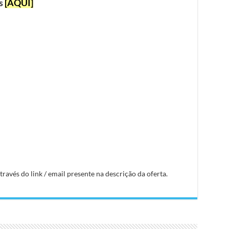
as
[AQUI]
avés do link / email presente na descrição da oferta.