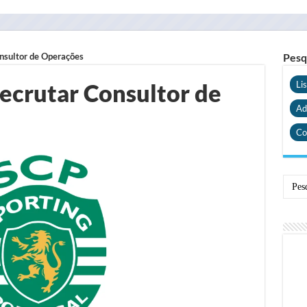
onsultor de Operações
Pesq
recrutar Consultor de
Li
Ad
Co