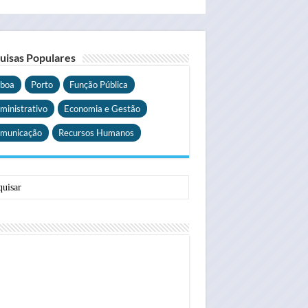
uisas Populares
sboa
Porto
Função Pública
ministrativo
Economia e Gestão
municação
Recursos Humanos