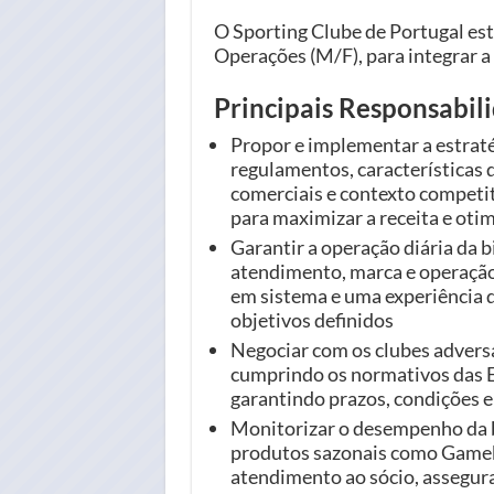
O Sporting Clube de Portugal es
Operações (M/F), para integrar a
Principais Responsabil
Propor e implementar a estraté
regulamentos, características d
comerciais e contexto competi
para maximizar a receita e oti
Garantir a operação diária da b
atendimento, marca e operação
em sistema e uma experiência d
objetivos definidos
Negociar com os clubes adversá
cumprindo os normativos das E
garantindo prazos, condições e
Monitorizar o desempenho da bi
produtos sazonais como Gamebo
atendimento ao sócio, assegura