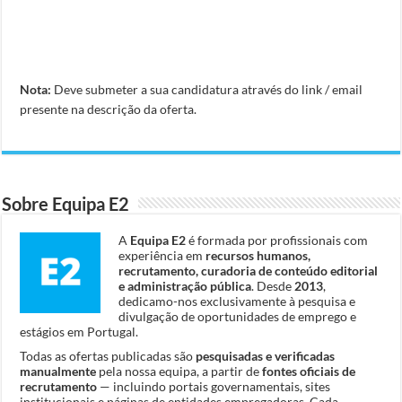
Nota:
Deve submeter a sua candidatura através do link / email
presente na descrição da oferta.
Sobre Equipa E2
A
Equipa E2
é formada por profissionais com
experiência em
recursos humanos,
recrutamento, curadoria de conteúdo editorial
e administração pública
. Desde
2013
,
dedicamo-nos exclusivamente à pesquisa e
divulgação de oportunidades de emprego e
estágios em Portugal.
Todas as ofertas publicadas são
pesquisadas e verificadas
manualmente
pela nossa equipa, a partir de
fontes oficiais de
recrutamento
— incluindo portais governamentais, sites
institucionais e páginas de entidades empregadoras. Cada