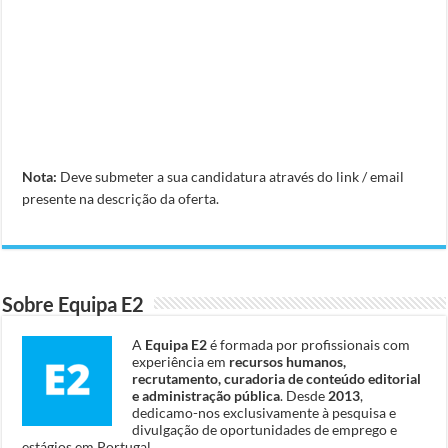
Nota:
Deve submeter a sua candidatura através do link / email
presente na descrição da oferta.
Sobre Equipa E2
A
Equipa E2
é formada por profissionais com
experiência em
recursos humanos,
recrutamento, curadoria de conteúdo editorial
e administração pública
. Desde
2013
,
dedicamo-nos exclusivamente à pesquisa e
divulgação de oportunidades de emprego e
estágios em Portugal.