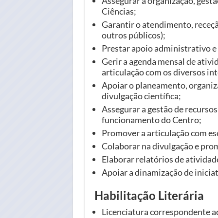
Assegurar a organização, gestã
Ciências;
Garantir o atendimento, receç
outros públicos);
Prestar apoio administrativo e
Gerir a agenda mensal de ativi
articulação com os diversos in
Apoiar o planeamento, organiza
divulgação científica;
Assegurar a gestão de recursos
funcionamento do Centro;
Promover a articulação com esco
Colaborar na divulgação e pro
Elaborar relatórios de ativida
Apoiar a dinamização de iniciati
Habilitação Literária
Licenciatura correspondente a