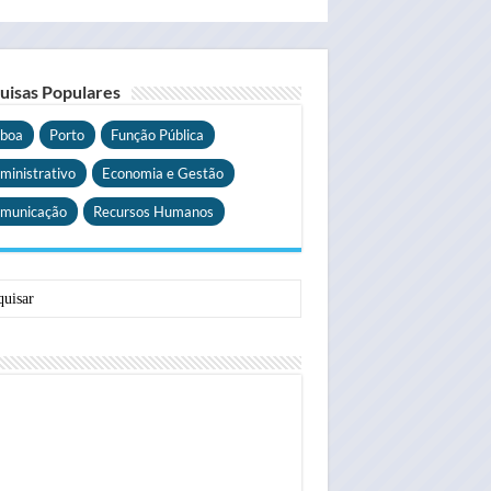
uisas Populares
sboa
Porto
Função Pública
ministrativo
Economia e Gestão
municação
Recursos Humanos