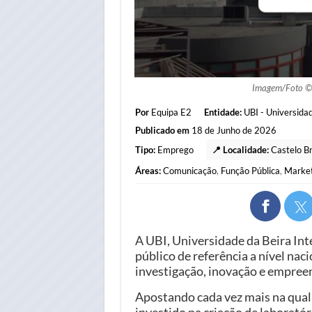
Imagem/Foto 
Por
Equipa E2
Entidade:
UBI - Universidad
Publicado em
18 de Junho de 2026
Tipo:
Emprego
📍 Localidade:
Castelo B
Áreas:
Comunicação
,
Função Pública
,
Market
A UBI, Universidade da Beira Inte
público de referência a nível naci
investigação, inovação e empre
Apostando cada vez mais na quali
investido na criação de laborató