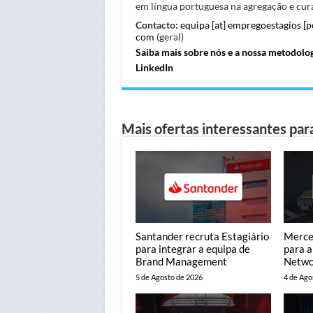
em língua portuguesa na agregação e cura
Contacto:
equipa [at] empregoestagios [
com
(geral)
Saiba mais sobre nós e a nossa metodolo
LinkedIn
Mais ofertas interessantes para
Santander recruta Estagiário
Merce
para integrar a equipa de
para a
Brand Management
Netwo
5 de Agosto de 2026
4 de Ago