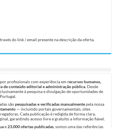
avés do link / email presente na descrição da oferta.
por profissionais com experiência em
recursos humanos,
a de conteúdo editorial e administração pública
. Desde
clusivamente à pesquisa e divulgação de oportunidades de
Portugal.
cadas são
pesquisadas e verificadas manualmente
pela nossa
rutamento
— incluindo portais governamentais, sites
pregadoras. Cada publicação é redigida de forma clara,
inal, garantindo acesso livre e gratuito a informação fiável.
ua
e
23.000 ofertas publicadas
, somos uma das referências