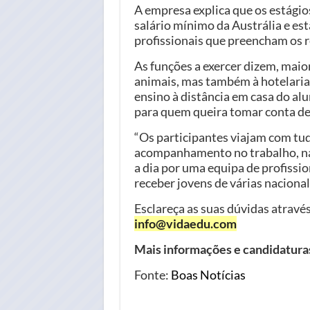
A empresa explica que os estági
salário mínimo da Austrália e est
profissionais que preencham os r
As funções a exercer dizem, maior
animais, mas também à hotelaria
ensino à distância em casa do al
para quem queira tomar conta de 
“Os participantes viajam com tu
acompanhamento no trabalho, nas
a dia por uma equipa de profissi
receber jovens de várias nacional
Esclareça as suas dúvidas atravé
info@vidaedu.com
Mais informações e candidatur
Fonte:
Boas Notícias