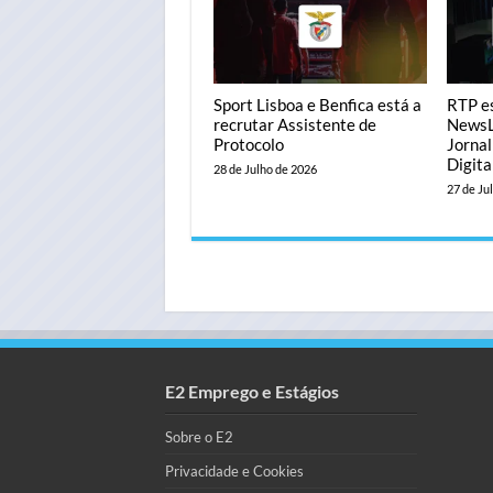
Sport Lisboa e Benfica está a
RTP es
recrutar Assistente de
NewsL
Protocolo
Jorna
Digita
28 de Julho de 2026
27 de Ju
E2 Emprego e Estágios
Sobre o E2
Privacidade e Cookies