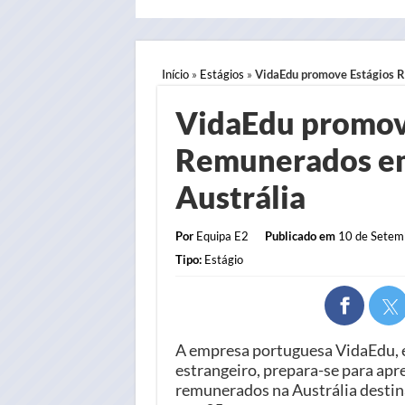
Início
»
Estágios
»
VidaEdu promove Estágios R
VidaEdu promov
Remunerados em 
Austrália
Por
Equipa E2
Publicado em
10 de Setemb
Tipo:
Estágio
A empresa portuguesa VidaEdu, e
estrangeiro, prepara-se para ap
remunerados na Austrália destina