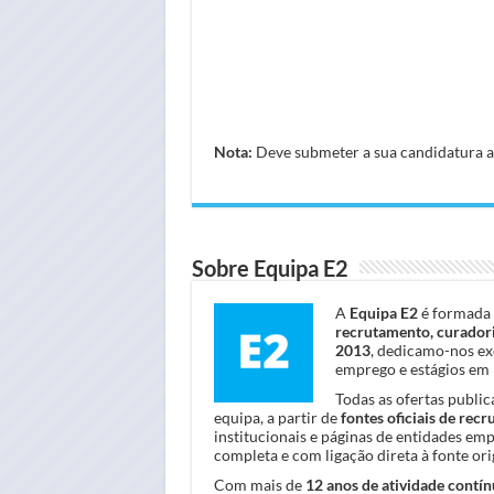
Nota:
Deve submeter a sua candidatura atr
Sobre Equipa E2
A
Equipa E2
é formada 
recrutamento, curadori
2013
, dedicamo-nos ex
emprego e estágios em 
Todas as ofertas publi
equipa, a partir de
fontes oficiais de rec
institucionais e páginas de entidades em
completa e com ligação direta à fonte orig
Com mais de
12 anos de atividade contín