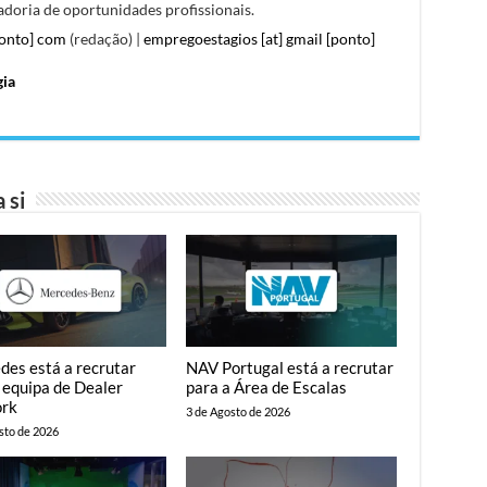
doria de oportunidades profissionais.
ponto] com
(redação) |
empregoestagios [at] gmail [ponto]
gia
 si
des está a recrutar
NAV Portugal está a recrutar
 equipa de Dealer
para a Área de Escalas
rk
3 de Agosto de 2026
sto de 2026