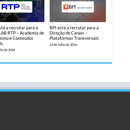
tá a recrutar para a
BPI está a recrutar para a
AB RTP – Academia de
Direção de Canais –
lismo e Conteúdos
Plataformas Transversais
is
22 de Julho de 2026
lho de 2026