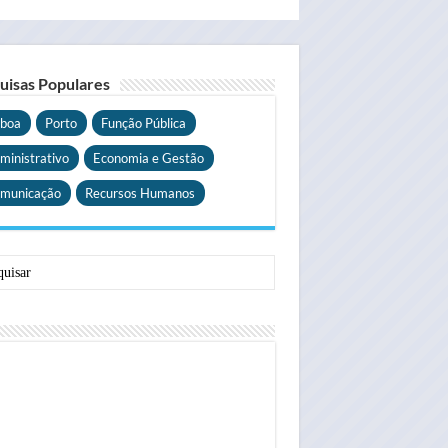
uisas Populares
sboa
Porto
Função Pública
ministrativo
Economia e Gestão
municação
Recursos Humanos