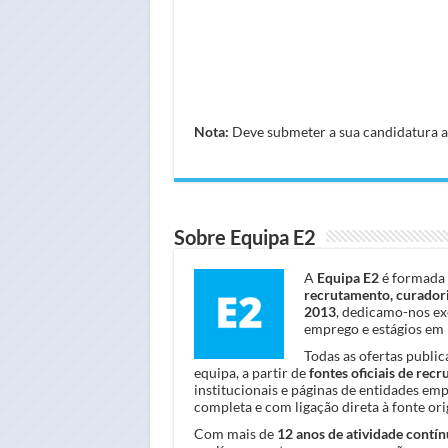
Nota:
Deve submeter a sua candidatura atr
Sobre Equipa E2
A
Equipa E2
é formada 
recrutamento, curadori
2013
, dedicamo-nos ex
emprego e estágios em 
Todas as ofertas publi
equipa, a partir de
fontes oficiais de rec
institucionais e páginas de entidades em
completa e com ligação direta à fonte orig
Com mais de
12 anos de atividade contín