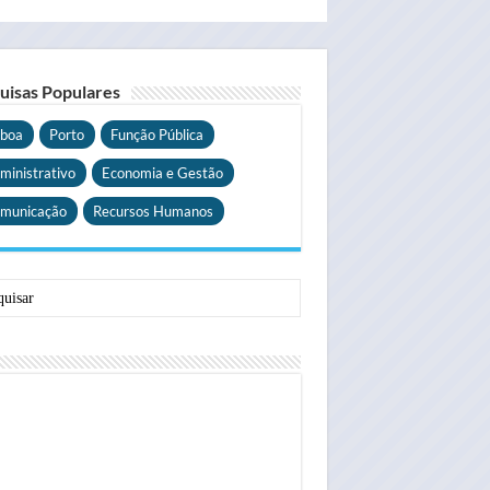
uisas Populares
sboa
Porto
Função Pública
ministrativo
Economia e Gestão
municação
Recursos Humanos