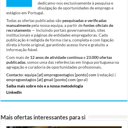
dedicamo-nos exclusivamente à pesquisa e
divulgação de oportunidades de emprego e
estágios em Portugal.
Todas as ofertas publicadas são
pesquisadas e verificadas
manualmente
pela nossa equipa, a partir de
fontes oficiais de
recrutamento
— incluindo portais governamentais, sites
institucionais e páginas de entidades empregadoras. Cada
publicação é redigida de forma clara, completa e com ligação
direta à fonte original, garantindo acesso livre e gratuito a
informação fiável.
Com mais de
12 anos de atividade contínua
e
23.000 ofertas
publicadas
, somos uma das referências em língua portuguesa na
agregação e curadoria de oportunidades profissionais.
Contacto:
equipa [at] empregoestagios [ponto] com
(redação) |
empregoestagios [at] gmail [ponto] com
(geral)
Saiba mais sobre nós e a nossa metodologia
LinkedIn
Mais ofertas interessantes para si