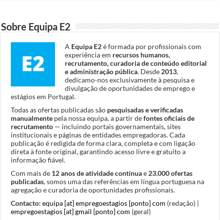
Sobre Equipa E2
A
Equipa E2
é formada por profissionais com
experiência em
recursos humanos,
recrutamento, curadoria de conteúdo editorial
e administração pública
. Desde
2013
,
dedicamo-nos exclusivamente à pesquisa e
divulgação de oportunidades de emprego e
estágios em Portugal.
Todas as ofertas publicadas são
pesquisadas e verificadas
manualmente
pela nossa equipa, a partir de
fontes oficiais de
recrutamento
— incluindo portais governamentais, sites
institucionais e páginas de entidades empregadoras. Cada
publicação é redigida de forma clara, completa e com ligação
direta à fonte original, garantindo acesso livre e gratuito a
informação fiável.
Com mais de
12 anos de atividade contínua
e
23.000 ofertas
publicadas
, somos uma das referências em língua portuguesa na
agregação e curadoria de oportunidades profissionais.
Contacto:
equipa [at] empregoestagios [ponto] com
(redação) |
empregoestagios [at] gmail [ponto] com
(geral)