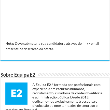
Nota:
Deve submeter a sua candidatura através do link / email
presente na descrição da oferta.
Sobre Equipa E2
A
Equipa E2
é formada por profissionais com
experiência em
recursos humanos,
recrutamento, curadoria de conteúdo editorial
e administração pública
. Desde
2013
,
dedicamo-nos exclusivamente à pesquisa e
divulgação de oportunidades de emprego e
estágios em Portugal.