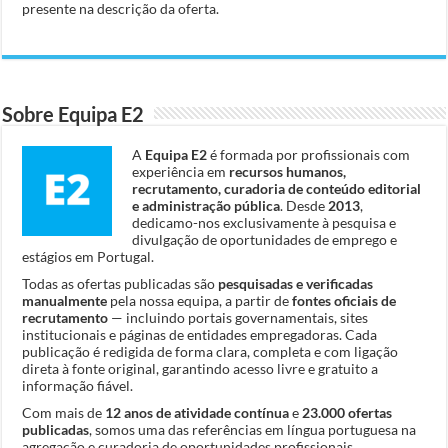
presente na descrição da oferta.
Sobre Equipa E2
A
Equipa E2
é formada por profissionais com
experiência em
recursos humanos,
recrutamento, curadoria de conteúdo editorial
e administração pública
. Desde
2013
,
dedicamo-nos exclusivamente à pesquisa e
divulgação de oportunidades de emprego e
estágios em Portugal.
Todas as ofertas publicadas são
pesquisadas e verificadas
manualmente
pela nossa equipa, a partir de
fontes oficiais de
recrutamento
— incluindo portais governamentais, sites
institucionais e páginas de entidades empregadoras. Cada
publicação é redigida de forma clara, completa e com ligação
direta à fonte original, garantindo acesso livre e gratuito a
informação fiável.
Com mais de
12 anos de atividade contínua
e
23.000 ofertas
publicadas
, somos uma das referências em língua portuguesa na
agregação e curadoria de oportunidades profissionais.