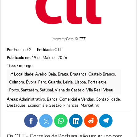
Imagem/Foto ©
CTT
Por
Equipa E2
Entidade:
CTT
Publicado em
19 de Maio de 2026
Tipo:
Emprego
📍 Localidade:
Aveiro
,
Beja
,
Braga
,
Bragança
,
Castelo Branco
,
Coimbra
,
Évora
,
Faro
,
Guarda
,
Leiria
,
Lisboa
,
Portalegre
,
Porto
,
Santarém
,
Setúbal
,
Viana do Castelo
,
Vila Real
,
Viseu
Áreas:
Administrativo
,
Banca
,
Comercial e Vendas
,
Contabilidade
,
Destaques
,
Economia e Gestão
,
Finanças
,
Marketing
Os CTT – Correios de Portugal são um grupo com