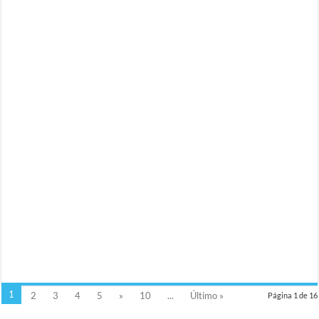
1
2
3
4
5
»
10
...
Último »
Página 1 de 16