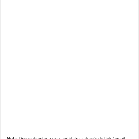
Nota:
Deve submeter a sua candidatura através do link / email