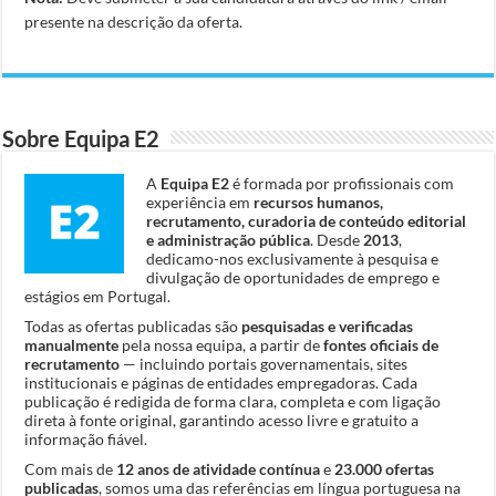
presente na descrição da oferta.
Sobre Equipa E2
A
Equipa E2
é formada por profissionais com
experiência em
recursos humanos,
recrutamento, curadoria de conteúdo editorial
e administração pública
. Desde
2013
,
dedicamo-nos exclusivamente à pesquisa e
divulgação de oportunidades de emprego e
estágios em Portugal.
Todas as ofertas publicadas são
pesquisadas e verificadas
manualmente
pela nossa equipa, a partir de
fontes oficiais de
recrutamento
— incluindo portais governamentais, sites
institucionais e páginas de entidades empregadoras. Cada
publicação é redigida de forma clara, completa e com ligação
direta à fonte original, garantindo acesso livre e gratuito a
informação fiável.
Com mais de
12 anos de atividade contínua
e
23.000 ofertas
publicadas
, somos uma das referências em língua portuguesa na