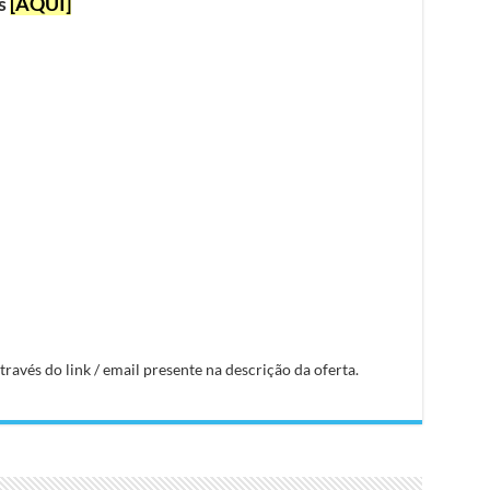
as
[AQUI]
avés do link / email presente na descrição da oferta.