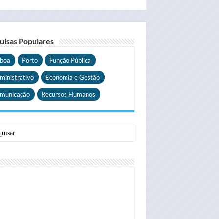
uisas Populares
sboa
Porto
Função Pública
ministrativo
Economia e Gestão
municação
Recursos Humanos