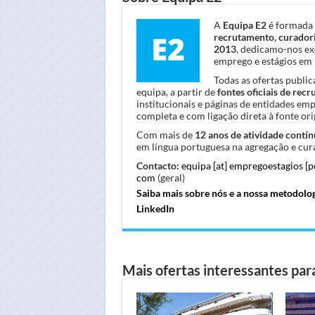
A
Equipa E2
é formada 
recrutamento, curadori
2013
, dedicamo-nos ex
emprego e estágios em 
Todas as ofertas publi
equipa, a partir de
fontes oficiais de rec
institucionais e páginas de entidades em
completa e com ligação direta à fonte orig
Com mais de
12 anos de atividade contín
em língua portuguesa na agregação e cura
Contacto:
equipa [at] empregoestagios [
com
(geral)
Saiba mais sobre nós e a nossa metodolo
LinkedIn
Mais ofertas interessantes para