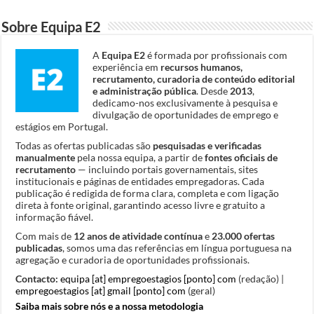
Sobre Equipa E2
A
Equipa E2
é formada por profissionais com
experiência em
recursos humanos,
recrutamento, curadoria de conteúdo editorial
e administração pública
. Desde
2013
,
dedicamo-nos exclusivamente à pesquisa e
divulgação de oportunidades de emprego e
estágios em Portugal.
Todas as ofertas publicadas são
pesquisadas e verificadas
manualmente
pela nossa equipa, a partir de
fontes oficiais de
recrutamento
— incluindo portais governamentais, sites
institucionais e páginas de entidades empregadoras. Cada
publicação é redigida de forma clara, completa e com ligação
direta à fonte original, garantindo acesso livre e gratuito a
informação fiável.
Com mais de
12 anos de atividade contínua
e
23.000 ofertas
publicadas
, somos uma das referências em língua portuguesa na
agregação e curadoria de oportunidades profissionais.
Contacto:
equipa [at] empregoestagios [ponto] com
(redação) |
empregoestagios [at] gmail [ponto] com
(geral)
Saiba mais sobre nós e a nossa metodologia