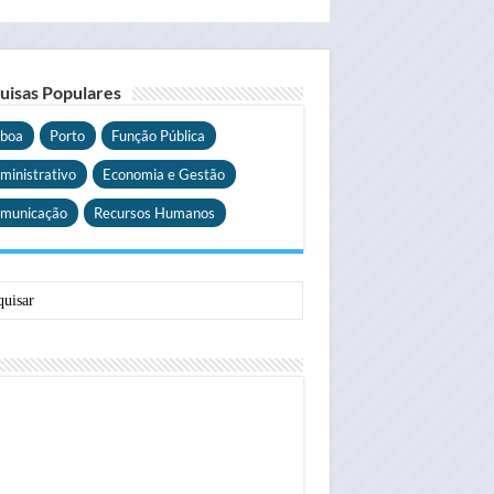
uisas Populares
sboa
Porto
Função Pública
ministrativo
Economia e Gestão
municação
Recursos Humanos