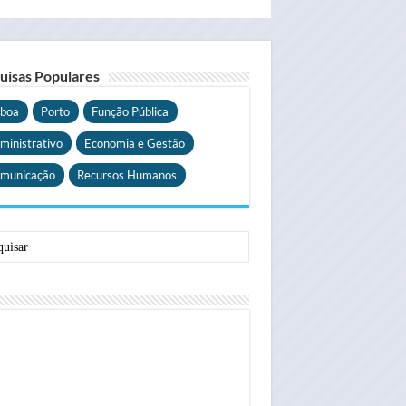
uisas Populares
sboa
Porto
Função Pública
ministrativo
Economia e Gestão
municação
Recursos Humanos