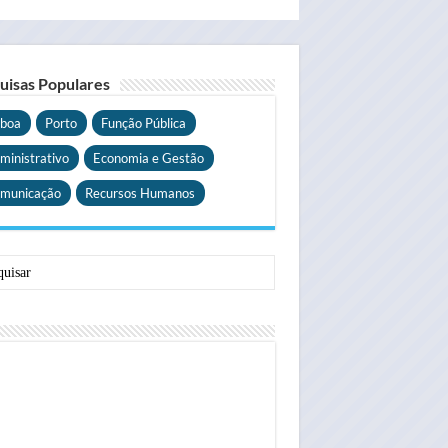
uisas Populares
sboa
Porto
Função Pública
ministrativo
Economia e Gestão
municação
Recursos Humanos