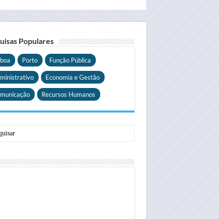
uisas Populares
sboa
Porto
Função Pública
ministrativo
Economia e Gestão
municação
Recursos Humanos