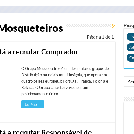
Mosqueteiros
Pesq
Página 1 de 1
Li
Ad
tá a recrutar Comprador
Co
O Grupo Mosqueteiros é um dos maiores grupos de
Distribuição mundiais multi-insígnia, que opera em
quatro países europeus: Portugal, França, Polónia e
Bélgica. O Grupo caracteriza-se por um
posicionamento único …
Ler Mais »
á a recrutar Responsável de