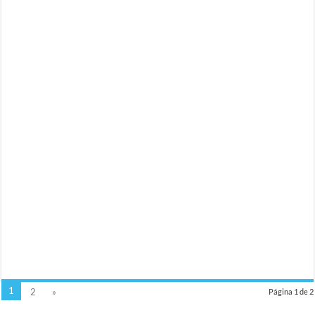
1
2
»
Página 1 de 2