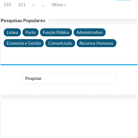
310
311
»
...
Último »
Pesquisas Populares
Lisboa
Porto
Função Pública
Administrativo
Economia e Gestão
Comunicação
Recursos Humanos