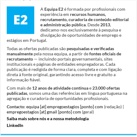
A
Equipa E2
é formada por profissionais com
experiência em
recursos humanos,
recrutamento, curadoria de conteúdo editorial
e administração pública
. Desde
2013
,
dedicamo-nos exclusivamente à pesquisa e
divulgação de oportunidades de emprego e
estágios em Portugal.
Todas as ofertas publicadas são
pesquisadas e verificadas
manualmente
pela nossa equipa, a partir de
fontes oficiais de
recrutamento
— incluindo portais governamentais, sites
institucionais e páginas de entidades empregadoras. Cada
publicação é redigida de forma clara, completa e com ligação
direta à fonte original, garantindo acesso livre e gratuito a
informação fiável.
Com mais de
12 anos de atividade contínua
e
23.000 ofertas
publicadas
, somos uma das referências em língua portuguesa na
agregação e curadoria de oportunidades profissionais.
Contacto:
equipa [at] empregoestagios [ponto] com
(redação) |
empregoestagios [at] gmail [ponto] com
(geral)
Saiba mais sobre nós e a nossa metodologia
LinkedIn