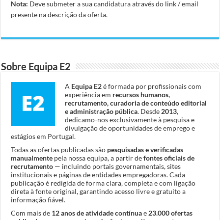
Nota:
Deve submeter a sua candidatura através do link / email
presente na descrição da oferta.
Sobre Equipa E2
A
Equipa E2
é formada por profissionais com
experiência em
recursos humanos,
recrutamento, curadoria de conteúdo editorial
e administração pública
. Desde
2013
,
dedicamo-nos exclusivamente à pesquisa e
divulgação de oportunidades de emprego e
estágios em Portugal.
Todas as ofertas publicadas são
pesquisadas e verificadas
manualmente
pela nossa equipa, a partir de
fontes oficiais de
recrutamento
— incluindo portais governamentais, sites
institucionais e páginas de entidades empregadoras. Cada
publicação é redigida de forma clara, completa e com ligação
direta à fonte original, garantindo acesso livre e gratuito a
informação fiável.
Com mais de
12 anos de atividade contínua
e
23.000 ofertas