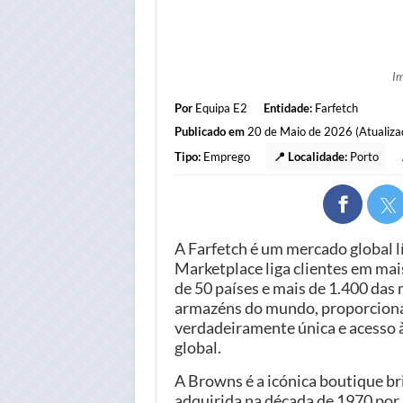
I
Por
Equipa E2
Entidade:
Farfetch
Publicado em
20 de Maio de 2026 (Atualiza
Tipo:
Emprego
📍 Localidade:
Porto
A Farfetch é um mercado global l
Marketplace liga clientes em mais
de 50 países e mais de 1.400 das
armazéns do mundo, proporcion
verdadeiramente única e acesso 
global.
A Browns é a icónica boutique bri
adquirida na década de 1970 por 