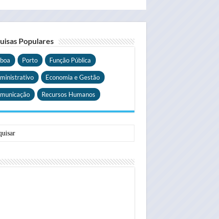
uisas Populares
sboa
Porto
Função Pública
ministrativo
Economia e Gestão
municação
Recursos Humanos