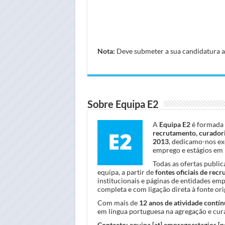
Nota:
Deve submeter a sua candidatura atr
Sobre Equipa E2
A
Equipa E2
é formada 
recrutamento, curadori
2013
, dedicamo-nos ex
emprego e estágios em 
Todas as ofertas publi
equipa, a partir de
fontes oficiais de rec
institucionais e páginas de entidades em
completa e com ligação direta à fonte orig
Com mais de
12 anos de atividade contín
em língua portuguesa na agregação e cura
Contacto:
equipa [at] empregoestagios [