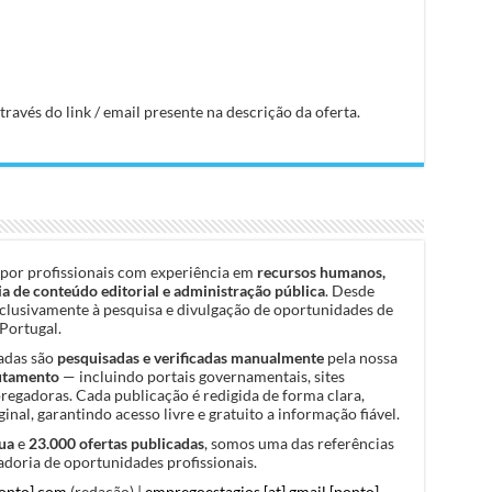
avés do link / email presente na descrição da oferta.
por profissionais com experiência em
recursos humanos,
a de conteúdo editorial e administração pública
. Desde
clusivamente à pesquisa e divulgação de oportunidades de
Portugal.
cadas são
pesquisadas e verificadas manualmente
pela nossa
rutamento
— incluindo portais governamentais, sites
pregadoras. Cada publicação é redigida de forma clara,
inal, garantindo acesso livre e gratuito a informação fiável.
ua
e
23.000 ofertas publicadas
, somos uma das referências
doria de oportunidades profissionais.
ponto] com
(redação) |
empregoestagios [at] gmail [ponto]