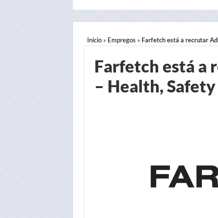
Início
»
Empregos
»
Farfetch está a recrutar Ad
Farfetch está a 
– Health, Safety