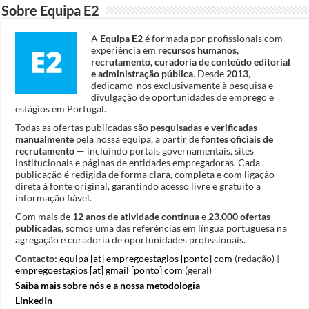
Sobre Equipa E2
A
Equipa E2
é formada por profissionais com
experiência em
recursos humanos,
recrutamento, curadoria de conteúdo editorial
e administração pública
. Desde
2013
,
dedicamo-nos exclusivamente à pesquisa e
divulgação de oportunidades de emprego e
estágios em Portugal.
Todas as ofertas publicadas são
pesquisadas e verificadas
manualmente
pela nossa equipa, a partir de
fontes oficiais de
recrutamento
— incluindo portais governamentais, sites
institucionais e páginas de entidades empregadoras. Cada
publicação é redigida de forma clara, completa e com ligação
direta à fonte original, garantindo acesso livre e gratuito a
informação fiável.
Com mais de
12 anos de atividade contínua
e
23.000 ofertas
publicadas
, somos uma das referências em língua portuguesa na
agregação e curadoria de oportunidades profissionais.
Contacto:
equipa [at] empregoestagios [ponto] com
(redação) |
empregoestagios [at] gmail [ponto] com
(geral)
Saiba mais sobre nós e a nossa metodologia
LinkedIn