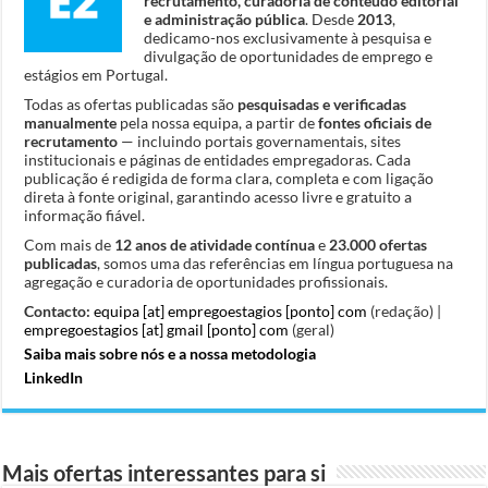
recrutamento, curadoria de conteúdo editorial
e administração pública
. Desde
2013
,
dedicamo-nos exclusivamente à pesquisa e
divulgação de oportunidades de emprego e
estágios em Portugal.
Todas as ofertas publicadas são
pesquisadas e verificadas
manualmente
pela nossa equipa, a partir de
fontes oficiais de
recrutamento
— incluindo portais governamentais, sites
institucionais e páginas de entidades empregadoras. Cada
publicação é redigida de forma clara, completa e com ligação
direta à fonte original, garantindo acesso livre e gratuito a
informação fiável.
Com mais de
12 anos de atividade contínua
e
23.000 ofertas
publicadas
, somos uma das referências em língua portuguesa na
agregação e curadoria de oportunidades profissionais.
Contacto:
equipa [at] empregoestagios [ponto] com
(redação) |
empregoestagios [at] gmail [ponto] com
(geral)
Saiba mais sobre nós e a nossa metodologia
LinkedIn
Mais ofertas interessantes para si