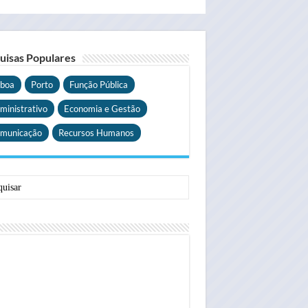
uisas Populares
sboa
Porto
Função Pública
ministrativo
Economia e Gestão
municação
Recursos Humanos