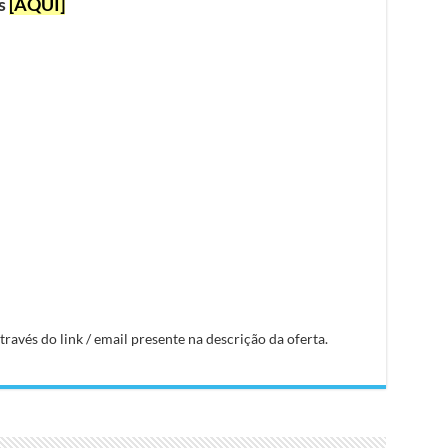
as
[AQUI]
avés do link / email presente na descrição da oferta.