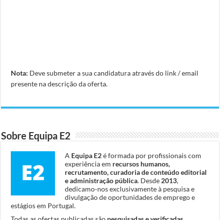
Nota:
Deve submeter a sua candidatura através do link / email
presente na descrição da oferta.
Sobre Equipa E2
A
Equipa E2
é formada por profissionais com
experiência em
recursos humanos,
recrutamento, curadoria de conteúdo editorial
e administração pública
. Desde
2013
,
dedicamo-nos exclusivamente à pesquisa e
divulgação de oportunidades de emprego e
estágios em Portugal.
Todas as ofertas publicadas são
pesquisadas e verificadas