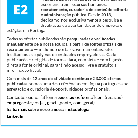
experiência em
recursos humanos,
recrutamento, curadoria de conteúdo editorial
e administração pública
. Desde
2013
,
dedicamo-nos exclusivamente à pesquisa e
divulgação de oportunidades de emprego e
estágios em Portugal.
Todas as ofertas publicadas são
pesquisadas e verificadas
manualmente
pela nossa equipa, a partir de
fontes oficiais de
recrutamento
— incluindo portais governamentais, sites
institucionais e páginas de entidades empregadoras. Cada
publicação é redigida de forma clara, completa e com ligação
direta à fonte original, garantindo acesso livre e gratuito a
informação fiável.
Com mais de
12 anos de atividade contínua
e
23.000 ofertas
publicadas
, somos uma das referências em língua portuguesa na
agregação e curadoria de oportunidades profissionais.
Contacto:
equipa [at] empregoestagios [ponto] com
(redação) |
empregoestagios [at] gmail [ponto] com
(geral)
Saiba mais sobre nós e a nossa metodologia
LinkedIn