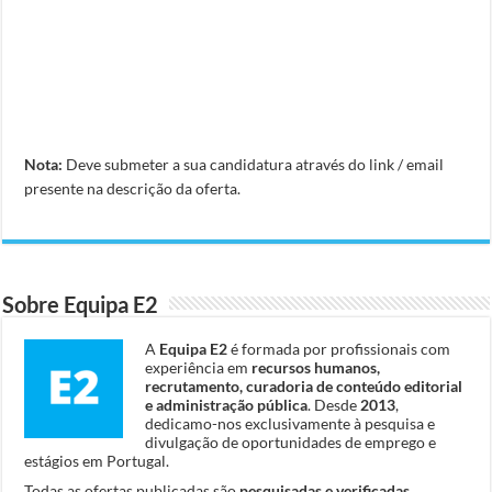
Nota:
Deve submeter a sua candidatura através do link / email
presente na descrição da oferta.
Sobre Equipa E2
A
Equipa E2
é formada por profissionais com
experiência em
recursos humanos,
recrutamento, curadoria de conteúdo editorial
e administração pública
. Desde
2013
,
dedicamo-nos exclusivamente à pesquisa e
divulgação de oportunidades de emprego e
estágios em Portugal.
Todas as ofertas publicadas são
pesquisadas e verificadas