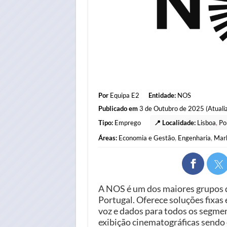
Por
Equipa E2
Entidade:
NOS
Publicado em
3 de Outubro de 2025 (Atuali
Tipo:
Emprego
📍 Localidade:
Lisboa
,
Po
Áreas:
Economia e Gestão
,
Engenharia
,
Mar
A NOS é um dos maiores grupos 
Portugal. Oferece soluções fixas 
voz e dados para todos os segmen
exibição cinematográficas sendo 