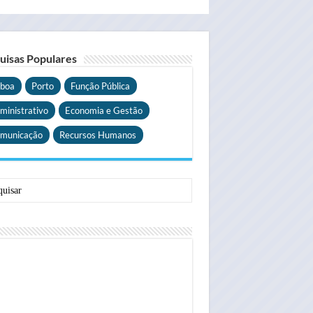
uisas Populares
sboa
Porto
Função Pública
ministrativo
Economia e Gestão
municação
Recursos Humanos