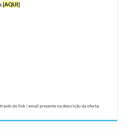
as
[AQUI]
avés do link / email presente na descrição da oferta.