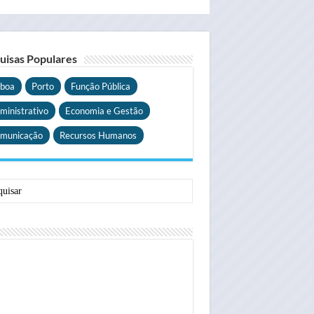
uisas Populares
sboa
Porto
Função Pública
ministrativo
Economia e Gestão
municação
Recursos Humanos