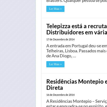
Blasters. Qualquer pessoa se pod
Ler Mais »
Telepizza está a recruta
Distribuidores em vária
17 de Dezembro de 2014
A entrada em Portugal deu-se em 
Telheiras, Lisboa. Passados mais
de Ana Diogo, …
Ler Mais »
Residências Montepio e
Direta
16 de Dezembro de 2014
A Residências Montepio – Serviço
estar e enquadra-se no espírito,