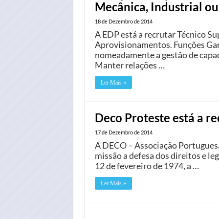
Mecânica, Industrial o
18 de Dezembro de 2014
A EDP está a recrutar Técnico Su
Aprovisionamentos. Funções Gara
nomeadamente a gestão de capaci
Manter relações …
Ler Mais »
Deco Proteste está a re
17 de Dezembro de 2014
A DECO – Associação Portugues
missão a defesa dos direitos e l
12 de fevereiro de 1974, a …
Ler Mais »