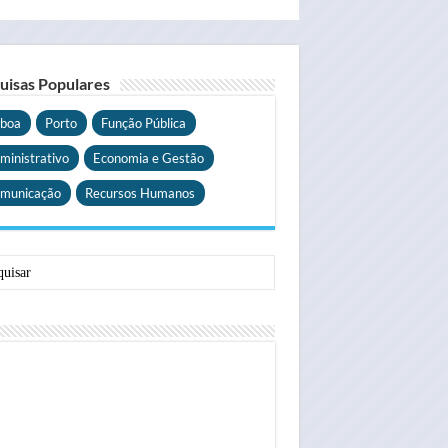
uisas Populares
sboa
Porto
Função Pública
ministrativo
Economia e Gestão
municação
Recursos Humanos