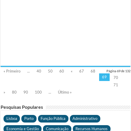
« Primeiro
...
40
50
60
«
67
68
Página 69 de 132
69
70
71
»
80
90
100
...
Último »
Pesquisas Populares
Lisboa
Porto
Função Pública
Administrativo
Economia e Gestão
Comunicação
Recursos Humanos