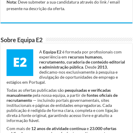
Nota:
Deve submeter a sua candidatura através do link / email
presente na descrição da oferta.
Sobre Equipa E2
A
Equipa E2
é formada por profissionais com
experiência em
recursos humanos,
recrutamento, curadoria de conteúdo editorial
e administração pública
. Desde
2013
,
dedicamo-nos exclusivamente à pesquisa e
divulgação de oportunidades de emprego e
estágios em Portugal.
Todas as ofertas publicadas são
pesquisadas e verificadas
manualmente
pela nossa equipa, a partir de
fontes oficiais de
recrutamento
— incluindo portais governamentais, sites
institucionais e páginas de entidades empregadoras. Cada
publicação é redigida de forma clara, completa e com ligação
direta à fonte original, garantindo acesso livre e gratuito a
informação fiável.
Com mais de
12 anos de atividade contínua
e
23.000 ofertas