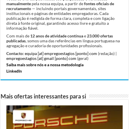
manualmente
pela nossa equipa, a partir de
fontes oficiais de
recrutamento
— incluindo portais governamentais, sites
institucionais e páginas de entidades empregadoras. Cada
publicação é redigida de forma clara, completa e com ligação
direta à fonte original, garantindo acesso livre e gratuito a
informação fiável.
Com mais de
12 anos de atividade contínua
e
23.000 ofertas
publicadas
, somos uma das referências em língua portuguesa na
agregação e curadoria de oportunidades profissionais.
Contacto:
equipa [at] empregoestagios [ponto] com
(redação) |
empregoestagios [at] gmail [ponto] com
(geral)
Saiba mais sobre nós e a nossa metodologia
LinkedIn
Mais ofertas interessantes para si