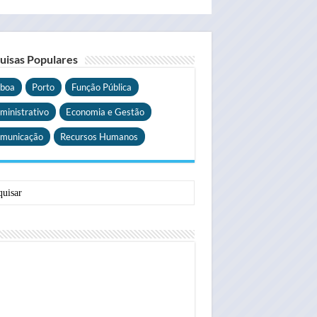
uisas Populares
sboa
Porto
Função Pública
ministrativo
Economia e Gestão
municação
Recursos Humanos