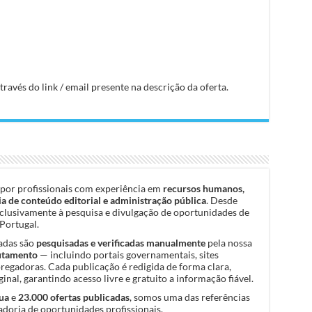
avés do link / email presente na descrição da oferta.
por profissionais com experiência em
recursos humanos,
a de conteúdo editorial e administração pública
. Desde
clusivamente à pesquisa e divulgação de oportunidades de
Portugal.
cadas são
pesquisadas e verificadas manualmente
pela nossa
rutamento
— incluindo portais governamentais, sites
pregadoras. Cada publicação é redigida de forma clara,
inal, garantindo acesso livre e gratuito a informação fiável.
ua
e
23.000 ofertas publicadas
, somos uma das referências
doria de oportunidades profissionais.