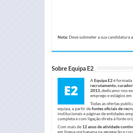
Nota:
Deve submeter a sua candidatura atr
Sobre Equipa E2
A
Equipa E2
é formada 
recrutamento, curadori
2013
, dedicamo-nos ex
emprego e estágios em 
Todas as ofertas publi
equipa, a partir de
fontes oficiais de rec
institucionais e páginas de entidades em
completa e com ligação direta à fonte orig
Com mais de
12 anos de atividade contín
em língua portuguesa na agregação e cura