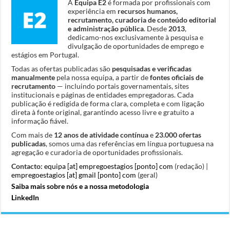
A
Equipa E2
é formada por profissionais com
experiência em
recursos humanos,
recrutamento, curadoria de conteúdo editorial
e administração pública
. Desde
2013
,
dedicamo-nos exclusivamente à pesquisa e
divulgação de oportunidades de emprego e
estágios em Portugal.
Todas as ofertas publicadas são
pesquisadas e verificadas
manualmente
pela nossa equipa, a partir de
fontes oficiais de
recrutamento
— incluindo portais governamentais, sites
institucionais e páginas de entidades empregadoras. Cada
publicação é redigida de forma clara, completa e com ligação
direta à fonte original, garantindo acesso livre e gratuito a
informação fiável.
Com mais de
12 anos de atividade contínua
e
23.000 ofertas
publicadas
, somos uma das referências em língua portuguesa na
agregação e curadoria de oportunidades profissionais.
Contacto:
equipa [at] empregoestagios [ponto] com
(redação) |
empregoestagios [at] gmail [ponto] com
(geral)
Saiba mais sobre nós e a nossa metodologia
LinkedIn