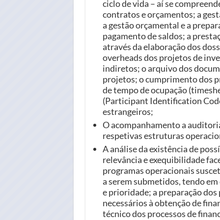
ciclo de vida – aí se compreen
contratos e orçamentos; a ges
a gestão orçamental e a prepar
pagamento de saldos; a presta
através da elaboração dos dossi
overheads dos projetos de inve
indiretos; o arquivo dos docum
projetos; o cumprimento dos p
de tempo de ocupação (timeshee
(Participant Identification Co
estrangeiros;
O acompanhamento a auditorias 
respetivas estruturas operacio
A análise da existência de poss
relevância e exequibilidade fa
programas operacionais suscet
a serem submetidos, tendo em 
e prioridade; a preparação do
necessários à obtenção de fin
técnico dos processos de fina