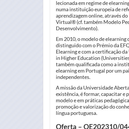
lecionada em regime de elearnin
numa instituição europeia de ref
aprendizagem online, através d
Virtual® (cf. também Modelo Ped
Desenvolvimento).
Em 2010, o modelo de elearning d
distinguido com o Prémio da EFQ
Elearning e com a certificação d
in Higher Education (Universitie
também qualificada como a instit
elearning em Portugal por um pai
independentes.
A missão da Universidade Aberta,
existência, é formar, capacitar 
modelo e em práticas pedagógicas
promoção e valorização do conhec
língua portuguesa.
Oferta – OE202310/0445