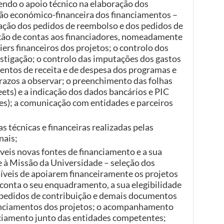
dendo o apoio técnico na elaboração dos
tão económico-financeira dos financiamentos –
ação dos pedidos de reembolso e dos pedidos de
ção de contas aos financiadores, nomeadamente
ers financeiros dos projetos; o controlo dos
stigação; o controlo das imputações dos gastos
entos de receita e de despesa dos programas e
razos a observar; o preenchimento das folhas
ts) e a indicação dos dados bancários e PIC
des); a comunicação com entidades e parceiros
técnicas e financeiras realizadas pelas
nais;
íveis novas fontes de financiamento e a sua
ce à Missão da Universidade – seleção dos
íveis de apoiarem financeiramente os projetos
conta o seu enquadramento, a sua elegibilidade
s pedidos de contribuição e demais documentos
anciamentos dos projetos; o acompanhamento
nciamento junto das entidades competentes;