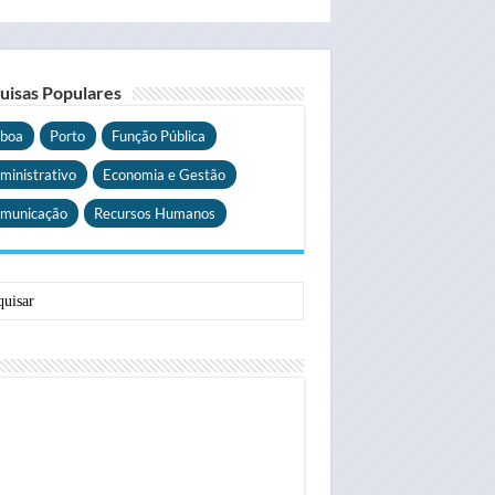
uisas Populares
sboa
Porto
Função Pública
ministrativo
Economia e Gestão
municação
Recursos Humanos