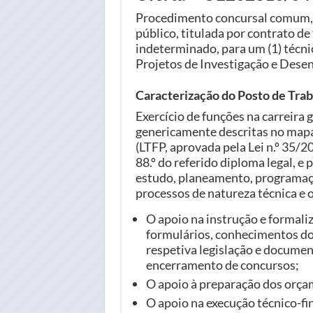
Procedimento concursal comum, 
público, titulada por contrato d
indeterminado, para um (1) técni
Projetos de Investigação e Dese
Caracterização do Posto de Tra
Exercício de funções na carreira 
genericamente descritas no mapa
(LTFP, aprovada pela Lei n.º 35/20
88.º do referido diploma legal, e
estudo, planeamento, programaçã
processos de natureza técnica e 
O apoio na instrução e formal
formulários, conhecimentos do
respetiva legislação e documen
encerramento de concursos;
O apoio à preparação dos orça
O apoio na execução técnico-fi