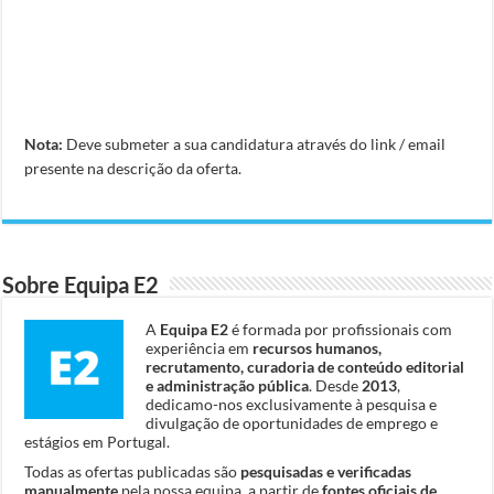
Nota:
Deve submeter a sua candidatura através do link / email
presente na descrição da oferta.
Sobre Equipa E2
A
Equipa E2
é formada por profissionais com
experiência em
recursos humanos,
recrutamento, curadoria de conteúdo editorial
e administração pública
. Desde
2013
,
dedicamo-nos exclusivamente à pesquisa e
divulgação de oportunidades de emprego e
estágios em Portugal.
Todas as ofertas publicadas são
pesquisadas e verificadas
manualmente
pela nossa equipa, a partir de
fontes oficiais de